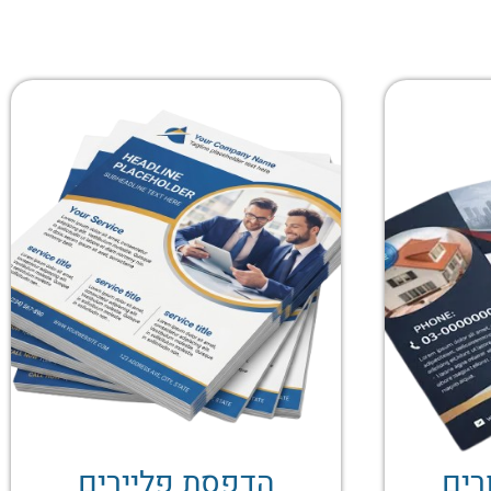
רים
הדפסת פליירים