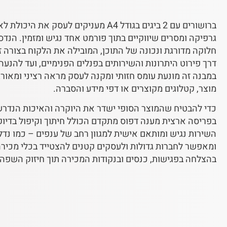
ברושורים עם 2 ביגים בגודל A4
מעניקים לעסק את היכולת לאר
גרפיקה ומסרים שיווקיים בתוך פורמט אחד נגיש ומזמין. הנדס
חלוקה מדורגת ונכונה של התוכן, המובילה את הלקוח בצורה ז
דרך פירוט היתרונות והשירותים בפנלים הפנימיים, ועד להנע
במבנה זה מונעת עומס חזותי ומקנה לעסק מראה רציני ומאורג
מוצר, קטלוגים מקוצרים או דפי מידע והסברה.
כדי להבטיח שהמוצר הסופי ישדר את היוקרה והאיכות הנדרש
בפריסה ארצית מענה דפוס מתקדם הכולל חיתוך וקיפול בדיוק
השירות נגיש ומותאם אישית למגוון רחב של ענפים – כמו נדל"
ומאפשר לחברות גדולות ולעסקים קטנים להצטייד בכלי מכיר
בהצלחה בפגישות, כנסים ובנקודות המכירה תוך חיזוק השפה 