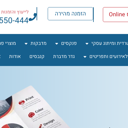
לייעוץ והזמנות ח
הזמנה מהירה
O
-550-444
רדית ומיתוג עסקי
פנקסים
מדבקות
מוצרי פ
לאירועים ותפריטים
גדר מדברת
קנבסים
אודות
צ