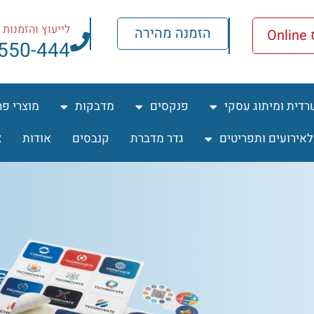
לייעוץ והזמנות ח
הזמנה מהירה
O
-550-444
רדית ומיתוג עסקי
פנקסים
מדבקות
מוצרי פ
לאירועים ותפריטים
גדר מדברת
קנבסים
אודות
צ