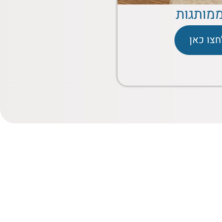
מותגות
חצו כאן