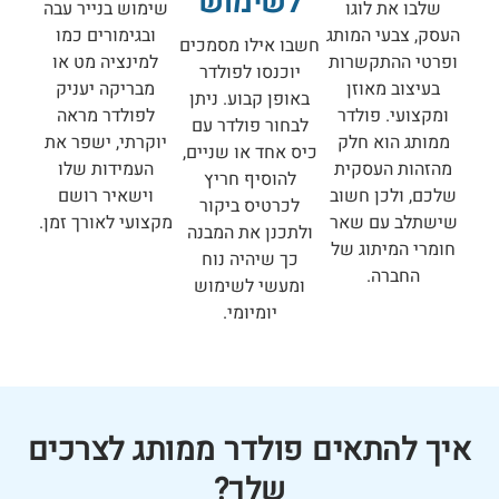
לשימוש
שלבו את לוגו
שימוש בנייר עבה
העסק, צבעי המותג
ובגימורים כמו
חשבו אילו מסמכים
ופרטי ההתקשרות
למינציה מט או
יוכנסו לפולדר
בעיצוב מאוזן
מבריקה יעניק
באופן קבוע. ניתן
ומקצועי. פולדר
לפולדר מראה
לבחור פולדר עם
ממותג הוא חלק
יוקרתי, ישפר את
כיס אחד או שניים,
מהזהות העסקית
העמידות שלו
להוסיף חריץ
שלכם, ולכן חשוב
וישאיר רושם
לכרטיס ביקור
שישתלב עם שאר
מקצועי לאורך זמן.
ולתכנן את המבנה
חומרי המיתוג של
כך שיהיה נוח
החברה.
ומעשי לשימוש
יומיומי.
איך להתאים פולדר ממותג לצרכים
שלך?