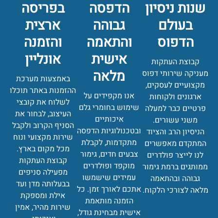
שנות ניסיון
הדפסה
בפריסה
בעולם
גבוהה
ארצית
הדפוס
והתאמה
והזמנה
אישית
אונליין
קבוצת העתקות
מלאה
מעניקה שירותי דפוס
באמצעות מערכת
מקצועיים לעסקים,
ההזמנות באתר תוכלו
אנו מקפידים על
ארגונים ולקוחות
לשלוח את קובצי
שימוש בחומרי גלם
פרטיים כבר למעלה
העיצוב, לבחור את
איכותיים
משני עשורים.
הסניף הקרוב ולקבל
ובטכנולוגיות הדפסה
הניסיון הרב והציוד
שירות מקצועי ונוח
מתקדמות, לקבלת
המתקדם מאפשרים
מכל מקום בארץ.
צבעים חדים, גימור
לנו לייצר פולדרים
קבוצת העתקות
מוקפד ופולדרים
ממותגים ברמת גימור
מפעילה סניפים
עמידים שישמשו
גבוהה ובהתאמה
בבעלותה מדן ועד
אתכם לאורך זמן. כל
מלאה לצורכי הלקוח.
אילת ומספקת
הזמנה מותאמת
שירות מהיר, אמין
אישית מבחינת גודל,